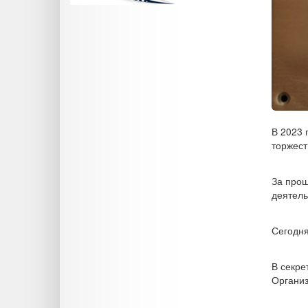
В 2023 
торжест
За прош
деятель
Сегодня
В секре
Организ