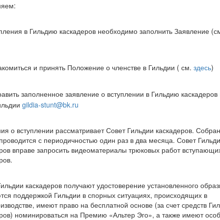
няем:
пления в Гильдию каскадеров необходимо заполнить Заявление (с
комиться и принять Положение о членстве в Гильдии ( см.
здесь
)
авить заполненное заявление о вступлении в Гильдию каскадеров 
ильдии
gildia-stunt@bk.ru
ия о вступлении рассматривает Совет Гильдии каскадеров. Собра
проводится с периодичностью один раз в два месяца. Совет Гильд
ров вправе запросить видеоматериалы трюковых работ вступающи
ров.
ильдии каскадеров получают удостоверение установленного образ
тся поддержкой Гильдии в спорных ситуациях, происходящих в
изводстве, имеют право на бесплатной основе (за счет средств Ги
ров) номинироваться на Премию «Альтер Эго», а также имеют осо