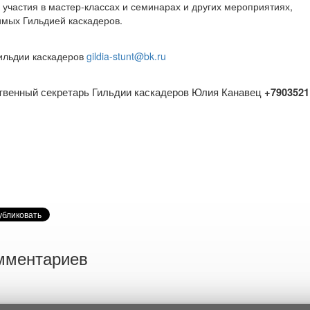
 участия в мастер-классах и семинарах и других мероприятиях,
мых Гильдией каскадеров.
ильдии каскадеров
gildia
-
stunt
@
bk
.
ru
твенный секретарь Гильдии каскадеров Юлия Канавец
+7903521
мментариев