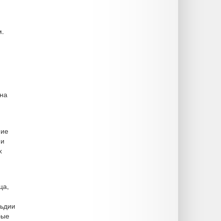
м.
на
ние
ии
х
ца,
льдии
бые