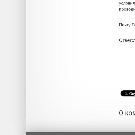
условия
проводи
Почту Г
Ответс
0 ко