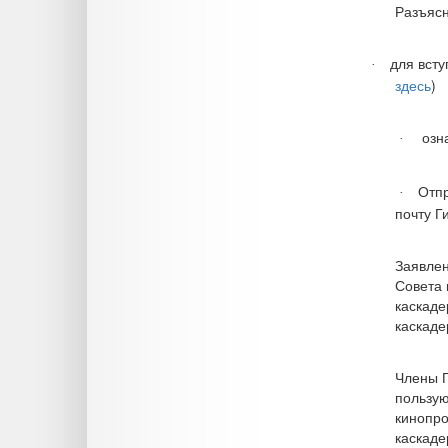
Разъяс
для всту
·
здесь
)
озна
·
Отпр
·
почту Г
Заявлен
Совета 
каскаде
каскаде
Члены Г
пользую
кинопро
каскаде