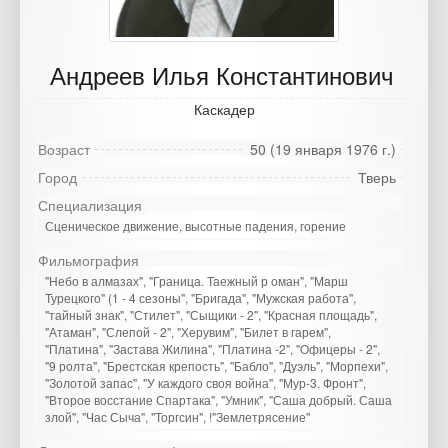
Андреев Илья Константинович
Каскадер
Возраст
50 (19 января 1976 г.)
Город
Тверь
Специализация
Сценическое движение, высотные падения, горение
Фильмография
"Небо в алмазах", "Граница. Таежный р оман", "Марш
Турецкого" (1 - 4 сезоны", "Бригада", "Мужская работа",
"тайный знак", "Стилет", "Сыщики - 2", "Красная площадь",
"Атаман", "Слепой - 2", "Херувим", "Билет в гарем",
"Платина", "Застава Жилина", "Платина -2", "Офицеры - 2",
"9 ролта", "Брестская крепость", "Бабло", "Дуэль", "Морпехи",
"Золотой запас", "У каждого своя война", "Мур-3. Фронт",
"Второе восстание Спартака", "Умник", "Саша добрый. Саша
злой", "Час Сыча", "Торгсин", !"Землетрясение"