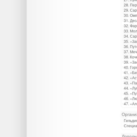
28. Пер
29. Сар
30. Омп
31. Дес
32. Фар
33. Мол
34. Сар
35. «За
36. Пут
37. Меч
38. Коч
39. «За
40. Гор
41. «Би
42. «Ас
43. «Па
44. «Лу
45. «Пу
46. «Лю
47. «Ал
Органи
Гильди
Специа
Дополн