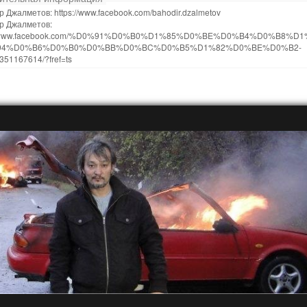
 Джалметов: https://www.facebook.com/bahodir.dzalmetov
р Джалметов:
://www.facebook.com/%D0%91%D0%B0%D1%85%D0%BE%D0%B4%D0%B8%D1
94%D0%B6%D0%B0%D0%BB%D0%BC%D0%B5%D1%82%D0%BE%D0%B2-
51167614/?fref=ts