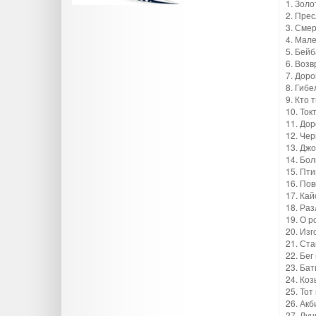
1. Золо
2. Прес
3. Смер
4. Мале
5. Бейб
6. Воз
7. Доро
8. Гибе
9. Кто 
10. Ток
11. Дор
12. Че
13. Джо
14. Бол
15. Пти
16. Пов
17. Кай
18. Раз
19. О р
20. Изг
21. Ста
22. Бег
23. Бат
24. Коз
25. Тот
26. Акб
27. Лун