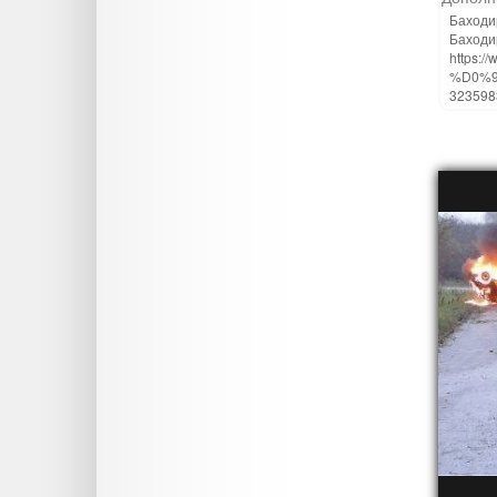
Баходир
Баходи
https
%D0%
3235983