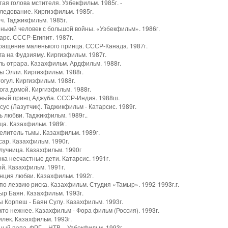
тая голова мстителя. Узбекфильм. 1985г. -
ледование. Киргизфильм. 1985г.
ч. Таджикфильм. 1985г.
нький человек с большой войны. «Узбекфильм». 1986г.
арс. СССР-Египит. 1987г.
вращение маленького принца. СССР-Канада. 1987г.
га на Фудзияму. Киргизфильм. 1987г.
ль отрара. Казахфильм. Ардфильм. 1988г.
ты Элли. Киргизфильм. 1988г.
тогул. Киргизфильм. 1988г.
ога домой. Киргизфильм. 1988г.
рный принц Аджуба. СССР-Индия. 1988ш.
сус (Лазутчик). Таджикфильм - Катарсис. 1989г.
ь любви. Таджикфильм. 1989г..
ца. Казахфильм. 1989г.
елитель тьмы. Казахфильм. 1989г.
сар. Казахфильм. 1990г.
лучница. Казахфильм. 1990г
ока несчастные дети. Катарсис. 1991г.
ой. Казахфильм. 1991г.
нция любви. Казахфильм. 1992г.
 по лезвию риска. Казахфильм. Студия «Тамыр». 1992-1993г.г.
ыр Баян. Казахфильм. 1993г.
ы Корпеш - Баян Сулу. Казахфильм. 1993г.
 кто нежнее. Казахфильм - Фора фильм (Россия). 1993г.
илек. Казахфильм. 1993г.
ный папа. ФРГ – НТВ – Узбекфильм. 1993г.