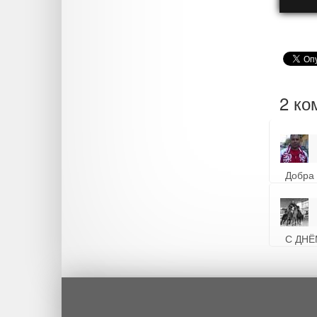
2 ко
Добра 
С ДНЁ