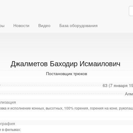
ры
Новости
Видео
База оборудования
Джалметов Баходир Исмаилович
Постановщик трюков
т
63 (7 января 19
Алм
лизация
овка и исполнение конных, высотных, 100% горения, горения на коне, рукопа
графия
е в фильмах: