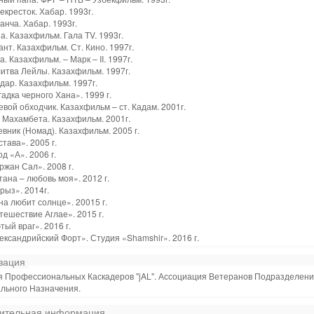
екресток. Хабар. 1993г.
анча. Хабар. 1993г.
а. Казахфильм. Гала ТV. 1993г.
ант. Казахфильм. Ст. Кино. 1997г.
а. Казахфильм. – Марк – II. 1997г.
итва Лейлы. Казахфильм. 1997г.
дар. Казахфильм. 1997г.
гадка черного Хана». 1999 г.
евой обходчик. Казахфильм – ст. Кадам. 2001г.
 Махамбета. Казахфильм. 2001г.
евник (Номад). Казахфильм. 2005 г.
става». 2005 г.
од «А». 2006 г.
ржан Сал». 2008 г.
тана – любовь моя». 2012 г.
рыз». 2014г.
на любит солнце». 20015 г.
тешествие Аглае». 2015 г.
тый враг». 2016 г.
ександрийский Форт». Студия «Shamshir». 2016 г.
зация
я Профессиональных Каскадеров "jAL". Ассоциация Ветеранов Подразделен
льного Назначения.
ительная информация