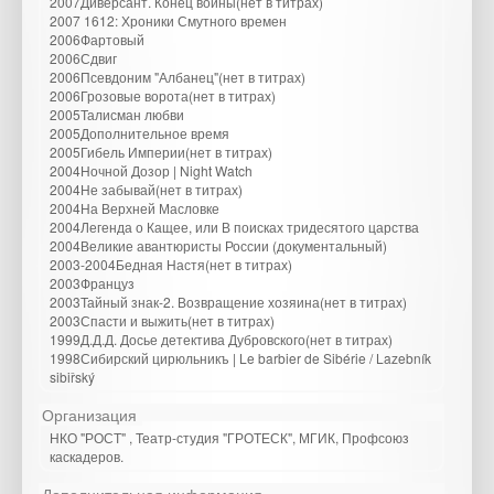
2007Диверсант. Конец войны(нет в титрах)
2007 1612: Хроники Смутного времен
2006Фартовый
2006Сдвиг
2006Псевдоним "Албанец"(нет в титрах)
2006Грозовые ворота(нет в титрах)
2005Талисман любви
2005Дополнительное время
2005Гибель Империи(нет в титрах)
2004Ночной Дозор | Night Watch
2004Не забывай(нет в титрах)
2004На Верхней Масловке
2004Легенда о Кащее, или В поисках тридесятого царства
2004Великие авантюристы России (документальный)
2003-2004Бедная Настя(нет в титрах)
2003Француз
2003Тайный знак-2. Возвращение хозяина(нет в титрах)
2003Спасти и выжить(нет в титрах)
1999Д.Д.Д. Досье детектива Дубровского(нет в титрах)
1998Сибирский цирюльникъ | Le barbier de Sibérie / Lazebník
sibiřský
Организация
НКО "РОСТ" , Театр-студия "ГРОТЕСК", МГИК, Профсоюз
каскадеров.