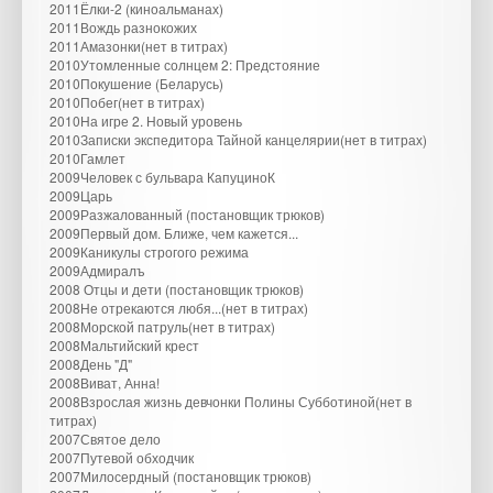
2011Ёлки-2 (киноальманах)
2011Вождь разнокожих
2011Амазонки(нет в титрах)
2010Утомленные солнцем 2: Предстояние
2010Покушение (Беларусь)
2010Побег(нет в титрах)
2010На игре 2. Новый уровень
2010Записки экспедитора Тайной канцелярии(нет в титрах)
2010Гамлет
2009Человек с бульвара КапуциноК
2009Царь
2009Разжалованный (постановщик трюков)
2009Первый дом. Ближе, чем кажется...
2009Каникулы строгого режима
2009Адмиралъ
2008 Отцы и дети (постановщик трюков)
2008Не отрекаются любя...(нет в титрах)
2008Морской патруль(нет в титрах)
2008Мальтийский крест
2008День "Д"
2008Виват, Анна!
2008Взрослая жизнь девчонки Полины Субботиной(нет в
титрах)
2007Святое дело
2007Путевой обходчик
2007Милосердный (постановщик трюков)