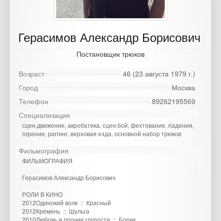
Герасимов Александр Борисович
Постановщик трюков
Возраст
46 (23 августа 1979 г.)
Город
Москва
Телефон
89262195569
Специализация
сцен.движение, акробатика, сцен.бой, фехтование, падения,
горение, риггинг, верховая езда, основной набор трюков
Фильмография
ФИЛЬМОГРАФИЯ
Герасимов Александр Борисович
РОЛИ В КИНО
2012Одинокий волк :: Красный
2012Кремень :: Шульга
2010Любовь и прочие глупости :: Борик