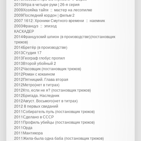
2010Игра в четыре руки | 26-я серия
2009Хозяйка тайги :: мастер на лесопилке
2009Последний кордон | фильм 2
2007 1612: Хроники Смутного времени :: наемник
2003Француз :: эпизод
КАСКАДЕР
2014Французский шпион (в производстве)(постановщик
трюков)
2014Бретёр (в производстве)
2013Студия 17
2013Географ глобус пропил
2013Второй убойный 2
2012Часовщик (постановщик трюков)
2012Роман с кокаином
2012Пятницкий. Глава вторая
2012Метро(нет в титрах)
2012Кто, если не я? (постановщик трюков)
2012Бригада. Наследник
2012Август. Восьмого(нет в титрах)
2012 8 первых свиданий
2011Собиратель пуль (постановщик трюков)
2011Сделано в СССР
2011Профиль убийцы (постановщик трюков)
2011Орда
2011Мантикора
2011Жила-была одна баба (постановщик трюков)