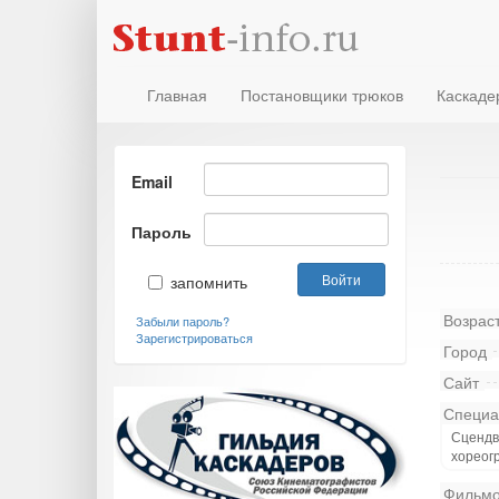
Главная
Постановщики трюков
Каскаде
Email
Пароль
запомнить
Возрас
Забыли пароль?
Зарегистрироваться
Город
Сайт
Специа
Сцендви
хореог
Фильмо