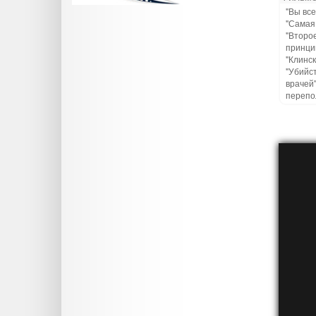
"Вы все
"Самая 
"Второе
принцип
"Клинск
"Убийст
врачей"
перепо