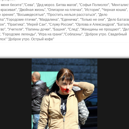
 меня бесите","Сева", "Дед мороз. Битва магов", "Софья Полиолог", "Менталист
красивая", "Двойная жизнь", "Олигархи на плечах", "Историк", "Черная кошка",
 зрение", "Восьмидесятые", "Простить нельзя расстаться", "Дело
а","Городские птички", "Магдалина", "Еденичка", "Только не они", "Дело Батага
ое", "Практика", "Иерей Сан", "Служу России", "Орлова и Александров", "Батал
во", "Учителя", "Папины дочки", "Башня", "След", "Женщины не прощают", "Де
, "Городские легенды", "Игра на грани","Соблазны", "Доброе утро. Свадебный
лох" "Доброе утро. Острый кофе"