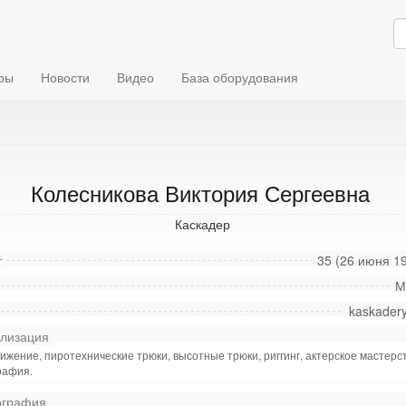
ры
Новости
Видео
База оборудования
Колесникова Виктория Сергеевна
Каскадер
т
35 (26 июня 19
М
kaskader
лизация
жение, пиротехнические трюки, высотные трюки, риггинг, актерское мастерст
рафия.
графия