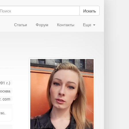
Искать
Статьи
Форум
Контакты
Еще
91 г.)
осква
y. com
во,