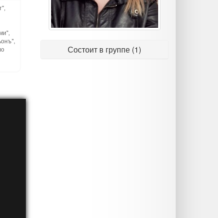
",
ми",
ьонъ",
Состоит в группе (1)
ло