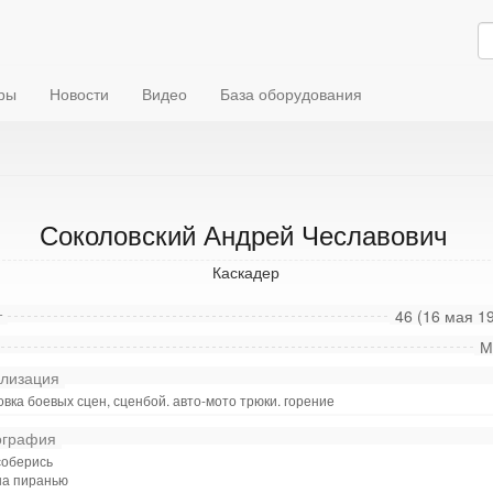
ры
Новости
Видео
База оборудования
Соколовский Андрей Чеславович
Каскадер
т
46 (16 мая 19
М
лизация
вка боевых сцен, сценбой. авто-мото трюки. горение
графия
соберись
на пиранью