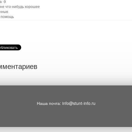
а -9
мне что-нибудь хорошее
нные
 помощь
мментариев
Наша почта: info@stunt-info.ru