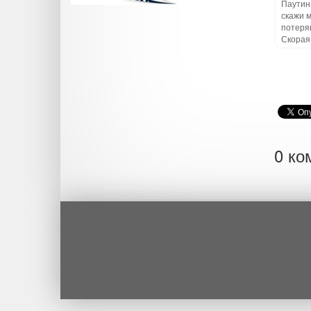
Паутин
скажи 
потеря
Скорая
0 ко