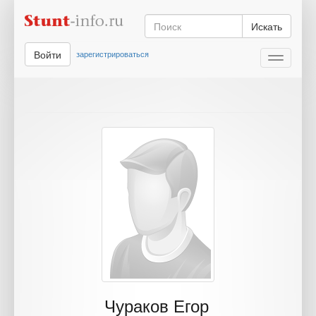
Искать
Войти
зарегистрироваться
Toggle
navigati
Чураков Егор