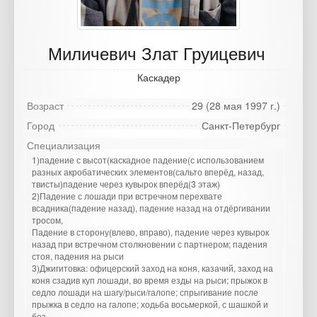
Миличевич Злат Груицевич
Каскадер
Возраст
29 (28 мая 1997 г.)
Город
Санкт-Петербург
Специализация
1)падение с высот(каскадное падение(с использованием
разных акробатических элементов(сальто вперёд, назад,
твисты)падение через кувырок вперёд(3 этаж)
2)Падение с лошади при встречном перехвате
всадника(падение назад), падение назад на отдёргивании
тросом,
Падение в сторону(влево, вправо), падение через кувырок
назад при встречном столкновении с партнером; падения
стоя, падения на рыси
3)Джигитовка: офицерский заход на коня, казачий, заход на
коня сзадив куп лошади, во время езды на рыси; прыжок в
седло лошади на шагу/рыси/галопе; спрыгивание после
прыжка в седло на галопе; ходьба восьмеркой, с шашкой и
без