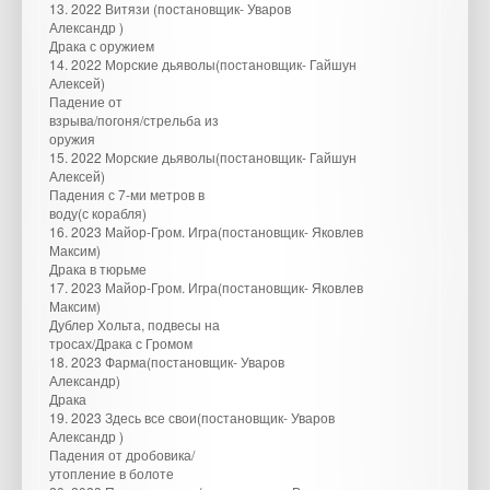
13. 2022 Витязи (постановщик- Уваров
Александр )
Драка с оружием
14. 2022 Морские дьяволы(постановщик- Гайшун
Алексей)
Падение от
взрыва/погоня/стрельба из
оружия
15. 2022 Морские дьяволы(постановщик- Гайшун
Алексей)
Падения с 7-ми метров в
воду(с корабля)
16. 2023 Майор-Гром. Игра(постановщик- Яковлев
Максим)
Драка в тюрьме
17. 2023 Майор-Гром. Игра(постановщик- Яковлев
Максим)
Дублер Хольта, подвесы на
тросах/Драка с Громом
18. 2023 Фарма(постановщик- Уваров
Александр)
Драка
19. 2023 Здесь все свои(постановщик- Уваров
Александр )
Падения от дробовика/
утопление в болоте