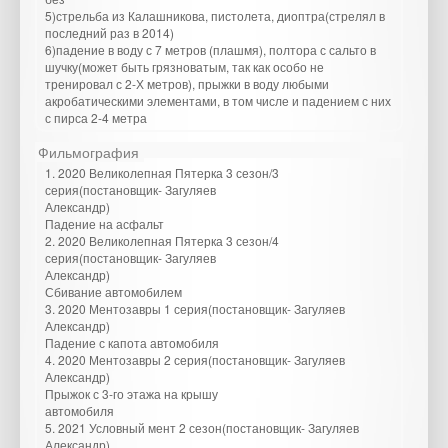
5)стрельба из Калашникова, пистолета, диоптра(стрелял в
последний раз в 2014)
6)падение в воду с 7 метров (плашмя), полтора с сальто в
шучку(может быть грязноватым, так как особо не
тренировал с 2-Х метров), прыжки в воду любыми
акробатическими элементами, в том числе и падением с них
с пирса 2-4 метра
Фильмография
1. 2020 Великолепная Пятерка 3 сезон/3
серия(постановщик- Загуляев
Александр)
Падение на асфальт
2. 2020 Великолепная Пятерка 3 сезон/4
серия(постановщик- Загуляев
Александр)
Сбивание автомобилем
3. 2020 Ментозавры 1 серия(постановщик- Загуляев
Александр)
Падение с капота автомобиля
4. 2020 Ментозавры 2 серия(постановщик- Загуляев
Александр)
Прыжок с 3-го этажа на крышу
автомобиля
5. 2021 Условный мент 2 сезон(постановщик- Загуляев
Александр)