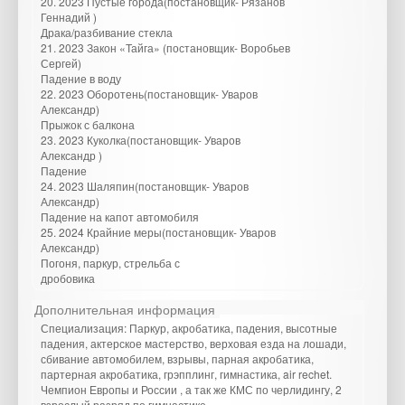
20. 2023 Пустые города(постановщик- Рязанов
Геннадий )
Драка/разбивание стекла
21. 2023 Закон «Тайга» (постановщик- Воробьев
Сергей)
Падение в воду
22. 2023 Оборотень(постановщик- Уваров
Александр)
Прыжок с балкона
23. 2023 Куколка(постановщик- Уваров
Александр )
Падение
24. 2023 Шаляпин(постановщик- Уваров
Александр)
Падение на капот автомобиля
25. 2024 Крайние меры(постановщик- Уваров
Александр)
Погоня, паркур, стрельба с
дробовика
Дополнительная информация
Специализация: Паркур, акробатика, падения, высотные
падения, актерское мастерство, верховая езда на лошади,
сбивание автомобилем, взрывы, парная акробатика,
партерная акробатика, грэпплинг, гимнастика, air rechet.
Чемпион Европы и России , а так же КМС по черлидингу, 2
взрослый разряд по гимнастике.