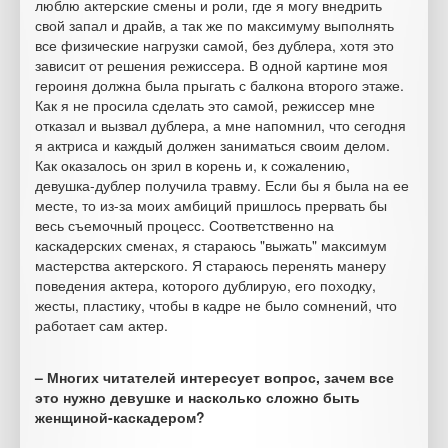
люблю актерские смены и роли, где я могу внедрить
свой запал и драйв, а так же по максимуму выполнять
все физические нагрузки самой, без дублера, хотя это
зависит от решения режиссера. В одной картине моя
героиня должна была прыгать с балкона второго этаже.
Как я не просила сделать это самой, режиссер мне
отказал и вызвал дублера, а мне напомнил, что сегодня
я актриса и каждый должен заниматься своим делом.
Как оказалось он зрил в корень и, к сожалению,
девушка-дублер получила травму. Если бы я была на ее
месте, то из-за моих амбиций пришлось прервать бы
весь съемочный процесс. Соответственно на
каскадерских сменах, я стараюсь "выжать" максимум
мастерства актерского. Я стараюсь перенять манеру
поведения актера, которого дублирую, его походку,
жесты, пластику, чтобы в кадре не было сомнений, что
работает сам актер.
– Многих читателей интересует вопрос, зачем все
это нужно девушке и насколько сложно быть
женщиной-каскадером?