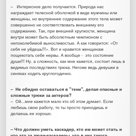
– Интересное дело получается. Природа нас
награждает телесной оболочкой в виде мужчины или
женщины, но внутреннее содержание этого тела может
совершенно не соответствовать внешнему его
содержанию. Так, при внешней хрупкости, женщина
внутри может быть абсолютным чемпионом с
непоколебимой выносливостью. А как говорится: «От
себя не уйдешь!!!». Вот и нравится женщинам
пощекотать себе нервы. А вообще - это состояние
души!!! Ну. а сложность, как мне кажется, состоит лишь в
видимых последствиях трюка. Негоже ведь девушки в
синяках ходить круглогодично.
– Не обидно оставаться в "тени", делая опасные и
сложные трюки за актеров?
– Ой...мне кажется мало кто об этом думает. Если
любишь свою работу, то ты просто приходишь и
делаешь ее хорошо.
– Что должен уметь каскадер, кто им может стать и
что это за люди-каскадеры, что в них такого