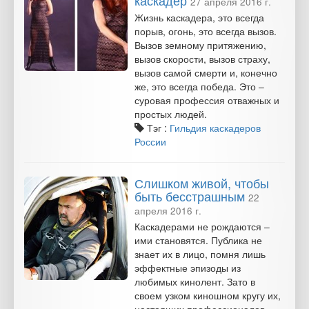
каскадер
27 апреля 2016 г.
Жизнь каскадера, это всегда
порыв, огонь, это всегда вызов.
Вызов земному притяжению,
вызов скорости, вызов страху,
вызов самой смерти и, конечно
же, это всегда победа. Это –
суровая профессия отважных и
простых людей.
Тэг :
Гильдия каскадеров
России
Слишком живой, чтобы
быть бесстрашным
22
апреля 2016 г.
Каскадерами не рождаются –
ими становятся. Публика не
знает их в лицо, помня лишь
эффектные эпизоды из
любимых кинолент. Зато в
своем узком киношном кругу их,