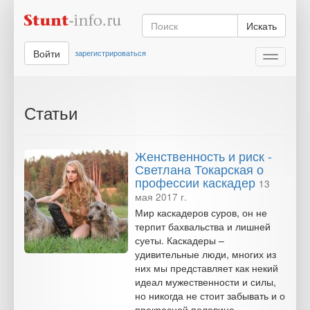
Искать
Войти
зарегистрироваться
Toggle
navigati
Статьи
Женственность и риск -
Светлана Токарская о
профессии каскадер
13
мая 2017 г.
Мир каскадеров суров, он не
терпит бахвальства и лишней
суеты. Каскадеры –
удивительные люди, многих из
них мы представляет как некий
идеал мужественности и силы,
но никогда не стоит забывать и о
прекрасной половине