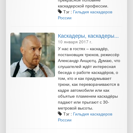
каскадерской профессии.
Тэг :
Гильдия каскадеров
России
Каскадеры, каскадеры...
10 января 2017 г.
У нас в гостях – каскадёр,
постановщик трюков, режиссёр
Александр Анщютц. Думаю, что
слушателей ждёт интересная
беседа о работе каскадёров, о
том, кто и как придумывает
трюки, как переворачиваются в
кадре автомобили или как
объятые пламенем каскадёры
падают или прыгают с 30-
метровой высоты.
Тэг :
Гильдия каскадеров
России