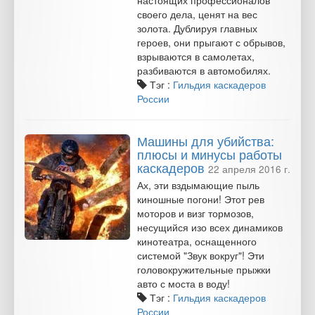
настоящих профессионалов
своего дела, ценят на вес
золота. Дублируя главных
героев, они прыгают с обрывов,
взрываются в самолетах,
разбиваются в автомобилях.
Тэг :
Гильдия каскадеров
России
Машины для убийства:
плюсы и минусы работы
каскадеров
22 апреля 2016 г.
Ах, эти вздымающие пыль
киношные погони! Этот рев
моторов и визг тормозов,
несущийся изо всех динамиков
кинотеатра, оснащенного
системой "Звук вокруг"! Эти
головокружительные прыжки
авто с моста в воду!
Тэг :
Гильдия каскадеров
России