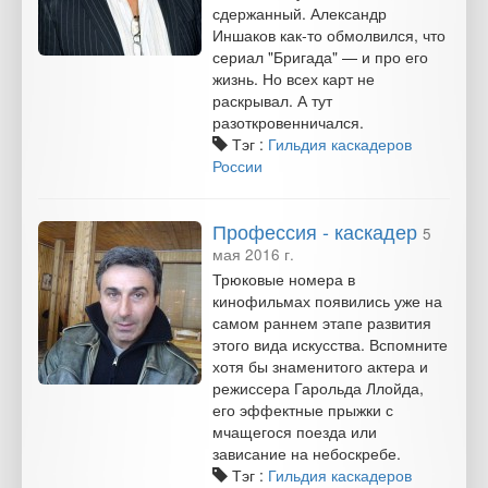
сдержанный. Александр
Иншаков как-то обмолвился, что
сериал "Бригада" — и про его
жизнь. Но всех карт не
раскрывал. А тут
разоткровенничался.
Тэг :
Гильдия каскадеров
России
Профессия - каскадер
5
мая 2016 г.
Трюковые номера в
кинофильмах появились уже на
самом раннем этапе развития
этого вида искусства. Вспомните
хотя бы знаменитого актера и
режиссера Гарольда Ллойда,
его эффектные прыжки с
мчащегося поезда или
зависание на небоскребе.
Тэг :
Гильдия каскадеров