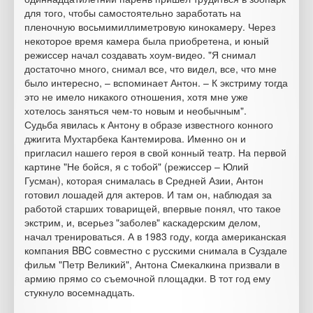
для того, чтобы самостоятельно заработать на
пленочную восьмимиллиметровую кинокамеру. Через
некоторое время камера была приобретена, и юный
режиссер начал создавать хоум-видео. "Я снимал
достаточно много, снимал все, что видел, все, что мне
было интересно, – вспоминает Антон. – К экстриму тогда
это не имело никакого отношения, хотя мне уже
хотелось заняться чем-то новым и необычным".
Судьба явилась к Антону в образе известного конного
джигита Мухтарбека Кантемирова. Именно он и
пригласил нашего героя в свой конный театр. На первой
картине "Не бойся, я с тобой" (режиссер – Юлий
Гусман), которая снималась в Средней Азии, Антон
готовил лошадей для актеров. И там он, наблюдая за
работой старших товарищей, впервые понял, что такое
экстрим, и, всерьез "заболев" каскадерским делом,
начал тренироваться. А в 1983 году, когда американская
компания BBC совместно с русскими снимала в Суздале
фильм "Петр Великий", Антона Смекалкина призвали в
армию прямо со съемочной площадки. В тот год ему
стукнуло восемнадцать.