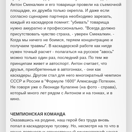
Антон Смекалкин и его товарищи провели на съемочной
площадке, их дружба только окрепла. И даже если
согласно сценарию партнера необходимо зарезать,
каждый из каскадеров помнит: "убивать" товарища
нужно аккуратно и профессионально. "Всегда должно
присутствовать чувство страха, - уверен Смекалкин. -
Когда мы ничего не боимся, теряем концентрацию и
получаем травмы". В каскадерской работе как нигде
нужен точный расчет - полагаться на русское "авось"
можно только один раз, последний раз. По тем же
принципам живет и автоспорт. Антон считает, что
друзья, приобретенные в автогонках, - они как
каскадеры. Другом стал для него многократный чемпион
СССР и России в "Формуле 1600" Александр Потехин.
Не говоря уже о Леониде Кулагине (на фото - справа),
который много лет рядом с Антоном и на гонках, и в
кино.
ЧЕМПИОНСКАЯ КОМАНДА
Оказавшись на родине, наш герой без труда вновь
попал в каскадерскую тусовку. Но, несмотря на то что в
конце девяностых отечественный кинематограф начал