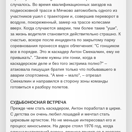
случалось. Во время квалификационных заездов на
подмосковной трассе в Мячково автомобиль одного из
участников ушел с траектории и, совершив переворот в
воздухе, покореженный, замер на трассе колесами
вверх. Когда случаются аварии, тем более такие "уши",
за жизнь водителя становится действительно страшно. К
счастью, вскоре после инцидента по закрытому парку
соревнования пронесся вздох облегчения: "С гонщиком
все в порядке. Это ж каскадер Антон Смекалкин, ему не
привыкать". "Зачем нужны эти гонки, когда в
каскадерском деле и без того экстрима полно?" –
атаковала пишущая братия только что побывавшего в
аварии спортсмена. "А мне – мало", – отрезал
Смекалкин и направился в сторону зоны команды
готовиться к разбору полетов.
СУДЬБОНОСНАЯ ВСТРЕЧА
Прежде чем стать каскадером, Антон поработал в цирке.
С детства он очень любил лошадей и мечтал стать
цирковым артистом. Но не меньше интересовал его и
процесс киносъемок. На дворе стоял 1976 год, когда
одиннадцатилетний парень пришел трудиться в зоопарк