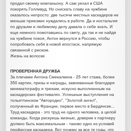
продал своему компаньону. А сам уехал в США
покорять Голливуд. Но снискать славу на чужбине
оказалось непросто: две тысячи местных каскадеров не
меньше приезжих нуждались в работе. Да и ностальгия
по друзьям и любимому делу давала о себе знать. И
еще немного помотавшись по свету, да так и не найдя
на чужбине покоя, Антон вернулся в Россию, чтобы
попробовать себя в новой ипостаси, напрямую
связанной с риском.
Жизнь на волоске
ПРОВЕРЕННАЯ ДРУЖБА
За плечами Антона Смекалкина - 25 лет стажа, более
350 картин, призы и награды, завоеванные благодаря
кинематографу и трюкам, искусно выполненным на
каскадерских фестивалях. Успешные выступления на
тольяттинском "Автородео", "Золотой ангел",
полученный во Франции, первое место в Бердянске...
Труд каскадера - это труд не одного человека, а целой
команды. Когда рискуешь жизнью, доверие к партнеру
должно быть максимальным - таково одно из условий
профессии каскадера. Вот почему за все те годы, что