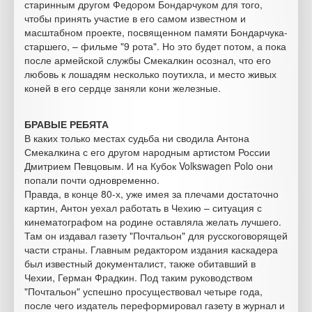
старинным другом Федором Бондарчуком для того,
чтобы принять участие в его самом известном и
масштабном проекте, посвященном памяти Бондарчука-
старшего, – фильме "9 рота". Но это будет потом, а пока
после армейской службы Смекалкин осознал, что его
любовь к лошадям несколько поутихла, и место живых
коней в его сердце заняли кони железные.
БРАВЫЕ РЕБЯТА
В каких только местах судьба ни сводила Антона
Смекалкина с его другом народным артистом России
Дмитрием Певцовым. И на Кубок Volkswagen Polo они
попали почти одновременно.
Правда, в конце 80-х, уже имея за плечами достаточно
картин, Антон уехал работать в Чехию – ситуация с
кинематографом на родине оставляла желать лучшего.
Там он издавал газету "Почтальон" для русскоговорящей
части страны. Главным редактором издания каскадера
был известный документалист, также обитавший в
Чехии, Герман Фрадкин. Под таким руководством
"Почтальон" успешно просуществовал четыре года,
после чего издатель переформировал газету в журнал и