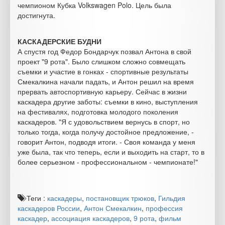
чемпионом Кубка Volkswagen Polo. Цель была
достигнута.
КАСКАДЕРСКИЕ БУДНИ
А спустя год Федор Бондарчук позвал Антона в свой
проект "9 рота". Было слишком сложно совмещать
съемки и участие в гонках - спортивные результаты
Смекалкина начали падать, и Антон решил на время
прервать автоспортивную карьеру. Сейчас в жизни
каскадера другие заботы: съемки в кино, выступления
на фестивалях, подготовка молодого поколения
каскадеров. "Я с удовольствием вернусь в спорт, но
только тогда, когда получу достойное предложение, -
говорит Антон, подводя итоги. - Своя команда у меня
уже была, так что теперь, если и выходить на старт, то в
более серьезном - профессиональном - чемпионате!"
Теги :
каскадеры
,
постановщик трюков
,
Гильдия
каскадеров России
,
Антон Смекалкин
,
профессия
каскадер
,
ассоциация каскадеров
,
9 рота
,
фильм