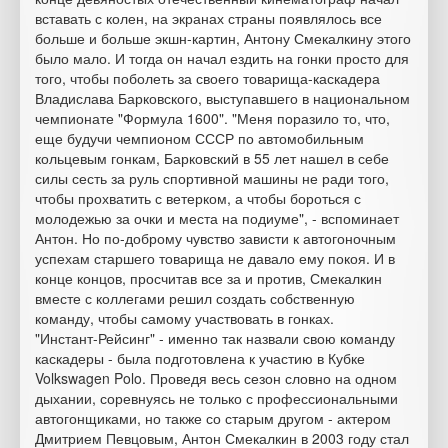
вставать с колен, на экранах страны появлялось все
больше и больше экшн-картин, Антону Смекалкину этого
было мало. И тогда он начал ездить на гонки просто для
того, чтобы поболеть за своего товарища-каскадера
Владислава Барковского, выступавшего в национальном
чемпионате "Формула 1600". "Меня поразило то, что,
еще будучи чемпионом СССР по автомобильным
кольцевым гонкам, Барковский в 55 лет нашел в себе
силы сесть за руль спортивной машины не ради того,
чтобы прохватить с ветерком, а чтобы бороться с
молодежью за очки и места на подиуме", - вспоминает
Антон. Но по-доброму чувство зависти к автогоночным
успехам старшего товарища не давало ему покоя. И в
конце концов, просчитав все за и против, Смекалкин
вместе с коллегами решил создать собственную
команду, чтобы самому участвовать в гонках.
"Инстант-Рейсинг" - именно так назвали свою команду
каскадеры - была подготовлена к участию в Кубке
Volkswagen Polo. Проведя весь сезон словно на одном
дыхании, соревнуясь не только с профессиональными
автогонщиками, но также со старым другом - актером
Дмитрием Певцовым, Антон Смекалкин в 2003 году стал