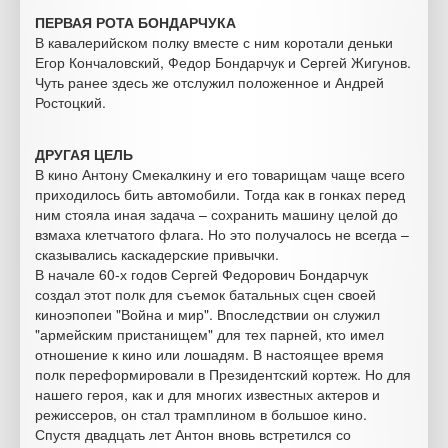
ПЕРВАЯ РОТА БОНДАРЧУКА
В кавалерийском полку вместе с ним коротали деньки
Егор Кончаловский, Федор Бондарчук и Сергей Жигунов.
Чуть ранее здесь же отслужил положенное и Андрей
Ростоцкий.
ДРУГАЯ ЦЕЛЬ
В кино Антону Смекалкину и его товарищам чаще всего
приходилось бить автомобили. Тогда как в гонках перед
ним стояла иная задача – сохранить машину целой до
взмаха клетчатого флага. Но это получалось не всегда –
сказывались каскадерские привычки.
В начале 60-х годов Сергей Федорович Бондарчук
создал этот полк для съемок батальных сцен своей
киноэпопеи "Война и мир". Впоследствии он служил
"армейским пристанищем" для тех парней, кто имел
отношение к кино или лошадям. В настоящее время
полк переформировали в Президентский кортеж. Но для
нашего героя, как и для многих известных актеров и
режиссеров, он стал трамплином в большое кино.
Спустя двадцать лет Антон вновь встретился со