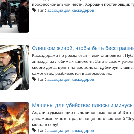
профессиональной чести. Хороший постановщик тр
Тэг :
ассоциация каскадеров
Слишком живой, чтобы быть бесстрашн
Каскадерами не рождаются – ими становятся. Публ
эпизоды из любимых кинолент. Зато в своем узком
своего дела, ценят на вес золота. Дублируя главны
самолетах, разбиваются в автомобилях.
Тэг :
ассоциация каскадеров
Машины для убийства: плюсы и минусы
Ах, эти вздымающие пыль киношные погони! Этот р
динамиков кинотеатра, оснащенного системой "Звук
моста в воду!
Тэг :
ассоциация каскадеров