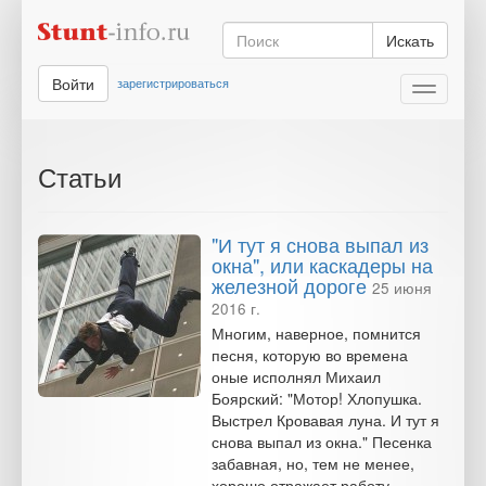
Искать
Войти
зарегистрироваться
Toggle
navigati
Статьи
"И тут я снова выпал из
окна", или каскадеры на
железной дороге
25 июня
2016 г.
Многим, наверное, помнится
песня, которую во времена
оные исполнял Михаил
Боярский: "Мотор! Хлопушка.
Выстрел Кровавая луна. И тут я
снова выпал из окна." Песенка
забавная, но, тем не менее,
хорошо отражает работу