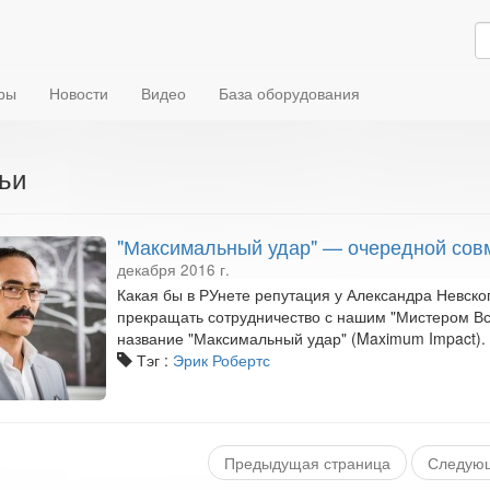
ры
Новости
Видео
База оборудования
ьи
"Максимальный удар" — очередной совм
декабря 2016 г.
Какая бы в РУнете репутация у Александра Невског
прекращать сотрудничество с нашим "Мистером Вс
название "Максимальный удар" (Maximum Impact).
Тэг :
Эрик Робертс
Предыдущая страница
Следующ