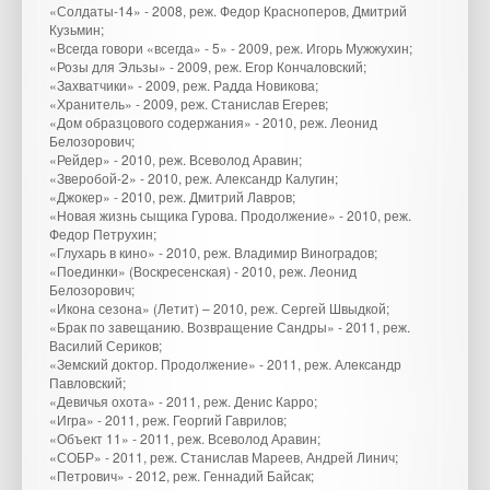
«Солдаты-14» - 2008, реж. Федор Красноперов, Дмитрий
Кузьмин;
«Всегда говори «всегда» - 5» - 2009, реж. Игорь Мужжухин;
«Розы для Эльзы» - 2009, реж. Егор Кончаловский;
«Захватчики» - 2009, реж. Радда Новикова;
«Хранитель» - 2009, реж. Станислав Егерев;
«Дом образцового содержания» - 2010, реж. Леонид
Белозорович;
«Рейдер» - 2010, реж. Всеволод Аравин;
«Зверобой-2» - 2010, реж. Александр Калугин;
«Джокер» - 2010, реж. Дмитрий Лавров;
«Новая жизнь сыщика Гурова. Продолжение» - 2010, реж.
Федор Петрухин;
«Глухарь в кино» - 2010, реж. Владимир Виноградов;
«Поединки» (Воскресенская) - 2010, реж. Леонид
Белозорович;
«Икона сезона» (Летит) – 2010, реж. Сергей Швыдкой;
«Брак по завещанию. Возвращение Сандры» - 2011, реж.
Василий Сериков;
«Земский доктор. Продолжение» - 2011, реж. Александр
Павловский;
«Девичья охота» - 2011, реж. Денис Карро;
«Игра» - 2011, реж. Георгий Гаврилов;
«Объект 11» - 2011, реж. Всеволод Аравин;
«СОБР» - 2011, реж. Станислав Мареев, Андрей Линич;
«Петрович» - 2012, реж. Геннадий Байсак;