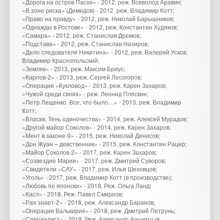
«Дорога на остров Пасхи» - 2012, реж. Всеволод Аравин;
«В зоне риска» (Демидов) - 2012, реж. Владимир Котт;
«Право на правду» - 2012, реж. Николай Барышников;
«Однажды в Ростове» - 2012, реж. Константин Худяков;
«Самара» - 2012, реж. Станислав Дремов;
«Подстава» - 2012, реж. Станислав Назиров;
«Дело следователя Никитина» - 2012, реж. Валерий Усков,
Владимир Краснопольский;
«Земляк» - 2013, реж. Максим Бриус;
«Карпов-2» - 2013, реж. Сергей Лесогоров;
«Операция «Кукловод» - 2013, реж. Карен Захаров;
«Чужой среди своих» - реж. Леонид Пляскин;
«Петр Лещенко. Все, что было…» - 2013, реж. Владимир
Котт;
«Власик. Тень одиночества» - 2014, реж. Алексей Мурадов;
«Другой майор Соколов» - 2014, реж. Карен Захаров;
«Мент в законе-9» - 2015, реж. Николай Денисов;
«Дон Жуан – девственник» - 2015, реж. Константин Рацер;
«Майор Соколов-2» - 2017, реж. Карен Захаров;
«Созвездие Марии» - 2017, реж. Дмитрий Суворов;
«Свидетели «САУ» - 2017, реж. Илья Шеховцов;
«Уголь» - 2017, реж. Владимир Котт (в производстве);
«Любовь по японски» - 2018, Реж. Ольга Ланд;
«Касл» - 2018, Реж. Павел Смирнов;
«Рая знает-2» - 2018, реж. Александр Баранов;
«Операция Валькирия» - 2018, реж. Дмитрий Петрунь;
«Специалист» - 2018, Реж. Александр Аншютц (в