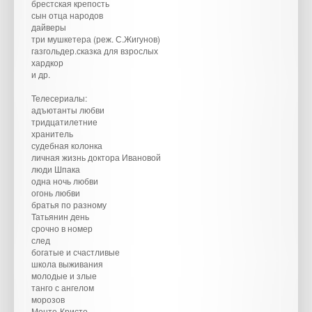
брестская крепость
сын отца народов
дайверы
три мушкетера (реж. С.Жигунов)
газгольдер.сказка для взрослых
хардкор
и др.
Телесериалы:
адъютанты любви
тридцатилетние
хранитель
судебная колонка
личная жизнь доктора Ивановой
люди Шпака
одна ночь любви
огонь любви
братья по разному
Татьянин день
срочно в номер
след
богатые и счастливые
школа выживания
молодые и злые
танго с ангелом
морозов
Монте-Кристо