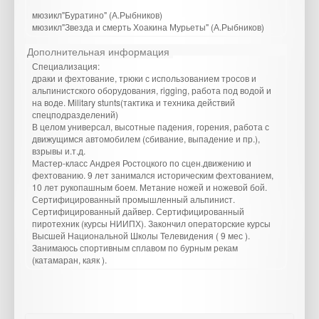
мюзикл"Буратино" (А.Рыбников)
мюзикл"Звезда и смерть Хоакина Мурьеты" (А.Рыбников)
Дополнительная информация
Специализация:
драки и фехтование, трюки с использованием тросов и
альпинистского оборудования, rigging, работа под водой и
на воде. Military stunts(тактика и техника действий
спецподразделений)
В целом универсал, высотные падения, горения, работа с
движущимся автомобилем (сбивание, выпадение и пр.),
взрывы и.т.д.
Мастер-класс Андрея Ростоцкого по сцен.движению и
фехтованию. 9 лет занимался историческим фехтованием,
10 лет рукопашным боем. Метание ножей и ножевой бой.
Сертифицированный промышленный альпинист.
Сертифицированный дайвер. Сертифицированный
пиротехник (курсы НИИПХ). Закончил операторские курсы
Высшей Национальной Школы Телевидения ( 9 мес ).
Занимаюсь спортивным сплавом по бурным рекам
(катамаран, каяк ).