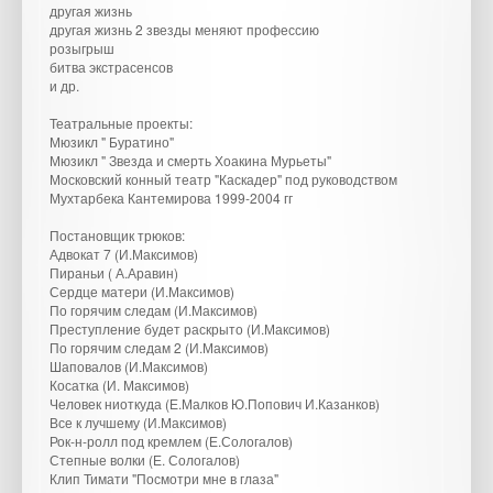
другая жизнь
другая жизнь 2 звезды меняют профессию
розыгрыш
битва экстрасенсов
и др.
Театральные проекты:
Мюзикл " Буратино"
Мюзикл " Звезда и смерть Хоакина Мурьеты"
Московский конный театр "Каскадер" под руководством
Мухтарбека Кантемирова 1999-2004 гг
Постановщик трюков:
Адвокат 7 (И.Максимов)
Пираньи ( А.Аравин)
Сердце матери (И.Максимов)
По горячим следам (И.Максимов)
Преступление будет раскрыто (И.Максимов)
По горячим следам 2 (И.Максимов)
Шаповалов (И.Максимов)
Косатка (И. Максимов)
Человек ниоткуда (Е.Малков Ю.Попович И.Казанков)
Все к лучшему (И.Максимов)
Рок-н-ролл под кремлем (Е.Сологалов)
Степные волки (Е. Сологалов)
Клип Тимати "Посмотри мне в глаза"