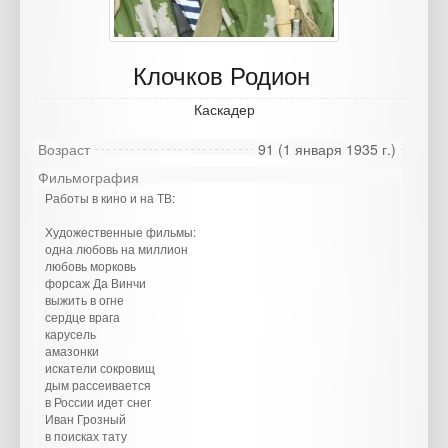
Клочков Родион
Каскадер
Возраст
91 (1 января 1935 г.)
Фильмография
Работы в кино и на ТВ:
Художественные фильмы:
одна любовь на миллион
любовь морковь
форсаж Да Винчи
выжить в огне
сердце врага
карусель
амазонки
искатели сокровищ
дым рассеивается
в России идет снег
Иван Грозный
в поисках тату