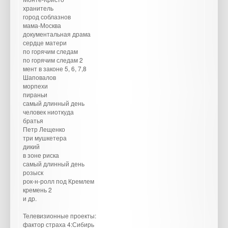
хранитель
город соблазнов
мама-Москва
документальная драма
сердце матери
по горячим следам
по горячим следам 2
мент в законе 5, 6, 7,8
Шаповалов
морпехи
пираньи
самый длинный день
человек ниоткуда
братья
Петр Лещенко
три мушкетера
дикий
в зоне риска
самый длинный день
розыск
рок-н-ролл под Кремлем
кремень 2
и др.
Телевизионные проекты:
фактор страха 4:Сибирь