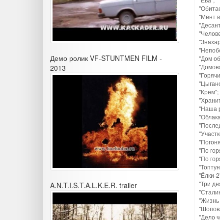
"Обита
"Мент в
"Десант
"Челове
"Знахар
"Непоб
Демо ролик VF-STUNTMEN FILM -
"Дом о
"Домово
2013
"Горячи
"Цыгано
"Крем";
"Хранит
"Наша 
"Облака
"Послед
"Участк
"Погоня
"По гор
"По гор
"Топтун
"Ёлки-2
"Три дн
A.N.T.I.S.T.A.L.K.E.R. trailer
"Сталин
"Жизнь 
"Шопов
"Дело ч