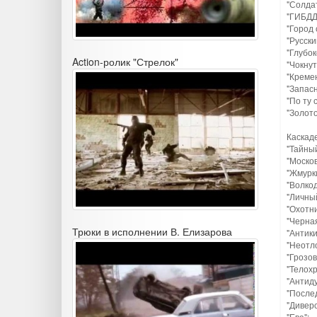
"Солдат
"ГИБДД 
"Город 
"Русски
"Глубок
Action-ролик "Стрелок"
"Чокнут
"Кремен
"Запас
"По ту 
"Золото
Каскаде
"Тайный
"Москов
"Жмурки
"Волкод
"Личны
"Охотни
"Черная
Трюки в исполнении В. Елизарова
"Антики
"Неотл
"Грозов
"Телохр
"Антиду
"После
"Диверс
"Ева";