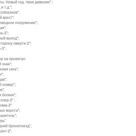
ы. Новый год, твою дивизию" ;
и т.д.";
соблазнов";
й крест";
оводное погружение";
ая";
ь-2";
ный выход";
сторону смерти-2";
-3".
р на проектах:
 знак";
ская сага";
";
ав";
й номер";
к";
 богиня";
ллер-2" ;
ожка-2"
ые ворота";
анитель";
рь"
дний бронепоезд",
ант-2",