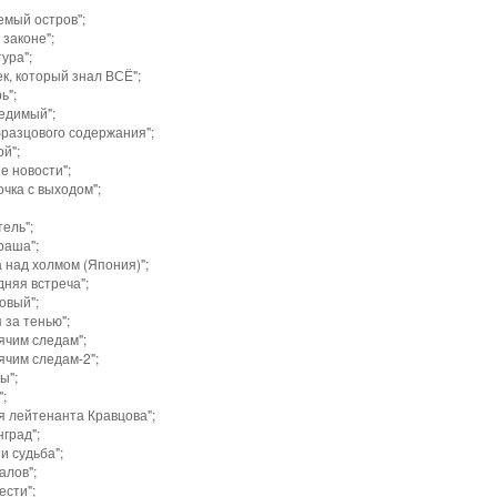
емый остров";
 законе";
ура";
к, который знал ВСЁ";
ь";
едимый";
бразцового содержания";
й";
е новости";
чка с выходом";
ель";
раша";
 над холмом (Япония)";
няя встреча";
овый";
 за тенью";
ячим следам";
ячим следам-2";
ы";
";
я лейтенанта Кравцова";
град";
и судьба";
алов";
ести";