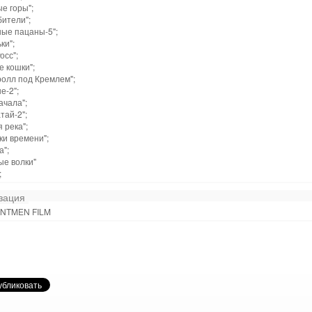
е горы";
ители";
ные пацаны-5";
ки";
осс";
 кошки";
ролл под Кремлем";
е-2";
ачала";
тай-2";
 река";
ки времени";
а";
ые волки"
;
зация
NTMEN FILM