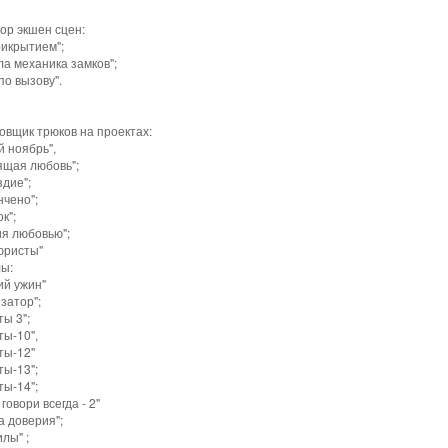
ор экшен сцен:
рикрытием";
а механика замков";
по вызову".
овщик трюков на проектах:
 ноябрь",
ящая любовь";
дие";
нчено";
к";
ия любовью";
юристы"
ы:
ий ужин"
затор";
ы 3";
ты-10",
ты-12"
ты-13";
ты-14";
 говори всегда - 2"
а доверия";
лы" ;