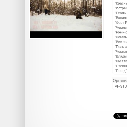
"Красны
"Истреб
"Реаль
"Василь
"Форт Р
"Черные
"Рок-н-
"Легавы
"Все сн
"Гюльча
"Черная
"Влады
"Касатк
"Степн
"Город"
Органи
VF-STU