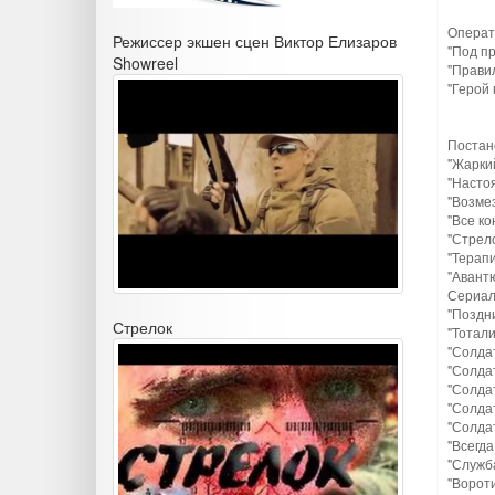
Операт
Режиссер экшен сцен Виктор Елизаров
"Под п
Showreel
"Правил
"Герой 
Постан
"Жаркий
"Насто
"Возмез
"Все ко
"Стрело
"Терап
"Авант
Сериал
"Поздн
Стрелок
"Тотали
"Солдат
"Солда
"Солда
"Солда
"Солда
"Всегда
"Служб
"Вороти