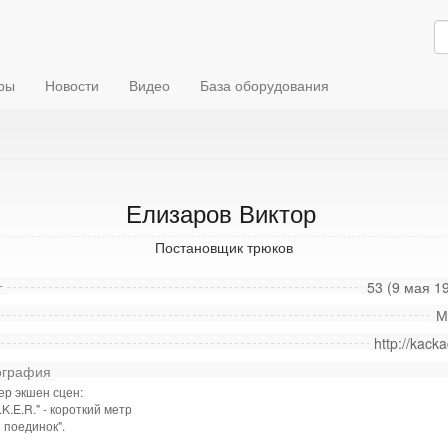
ры
Новости
Видео
База оборудования
Елизаров Виктор
Постановщик трюков
т
53 (9 мая 19
М
http://kacka
графия
ер экшен сцен:
L.K.E.R." - короткий метр
 поединок".