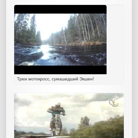
Трюк мотокросс, сумашедший Экшен!