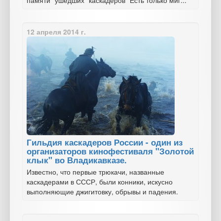
памяти "ушедших" каскадеров "Есть только миг..."
12 апреля 2014 г.
Гильдия каскадеров России - один из
организаторов кинофестиваля "Золотой
клык" во Владикавказе.
Известно, что первые трюкачи, названные
каскадерами в СССР, были конники, искусно
выполняющие джигитовку, обрывы и падения.