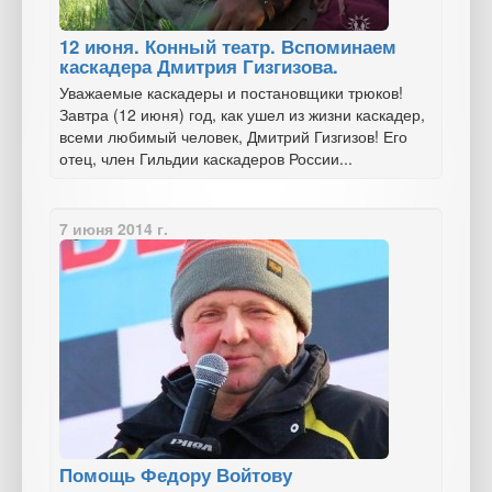
12 июня. Конный театр. Вспоминаем
каскадера Дмитрия Гизгизова.
Уважаемые каскадеры и постановщики трюков!
Завтра (12 июня) год, как ушел из жизни каскадер,
всеми любимый человек, Дмитрий Гизгизов! Его
отец, член Гильдии каскадеров России...
7 июня 2014 г.
Помощь Федору Войтову