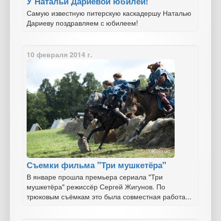
У Натальи Дариевой юбилей!
Самую известную питерскую каскадершу Наталью
Дариеву поздравляем с юбилеем!
10 февраля 2014 г.
Съемки фильма "Три мушкетёра"
В январе прошла премьера сериала "Три
мушкетёра" режиссёр Сергей Жигунов. По
трюковым съёмкам это была совместная работа...