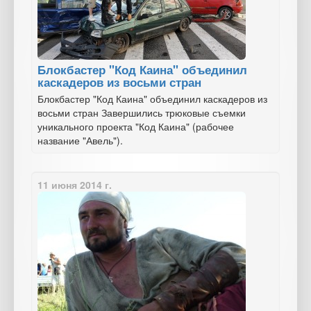
Блокбастер "Код Каина" объединил
каскадеров из восьми стран
Блокбастер "Код Каина" объединил каскадеров из
восьми стран Завершились трюковые съемки
уникального проекта "Код Каина" (рабочее
название "Авель").
11 июня 2014 г.