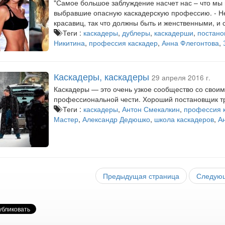
"Самое большое заблуждение насчет нас – что мы
выбравшие опасную каскадерскую профессию. - Не
красавиц, так что должны быть и женственными, и
Теги :
каскадеры
,
дублеры
,
каскадерши
,
постано
Никитина
,
профессия каскадер
,
Анна Флегонтова
,
Каскадеры, каскадеры
29 апреля 2016 г.
Каскадеры — это очень узкое сообщество со свои
профессиональной чести. Хороший постановщик тр
Теги :
каскадеры
,
Антон Смекалкин
,
профессия 
Мастер
,
Александр Дедюшко
,
школа каскадеров
,
А
Предыдущая страница
Следующ