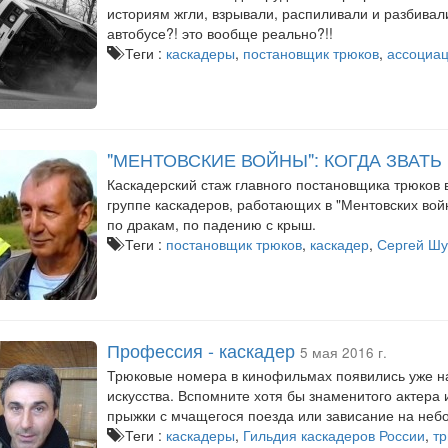
историям жгли, взрывали, распиливали и разбивал
автобусе?! это вообще реально?!!
Теги :
каскадеры
,
постановщик трюков
,
ассоциац
"МЕНТОВСКИЕ ВОЙНЫ": КОГДА ЗВАТЬ
Каскадерский стаж главного постановщика трюков в
группе каскадеров, работающих в "Ментовских вой
по дракам, по падению с крыш.
Теги :
постановщик трюков
,
каскадер
,
Сергей Шу
Профессия - каскадер
5 мая 2016 г.
Трюковые номера в кинофильмах появились уже на
искусства. Вспомните хотя бы знаменитого актера
прыжки с мчащегося поезда или зависание на небо
Теги :
каскадеры
,
Гильдия каскадеров России
,
т