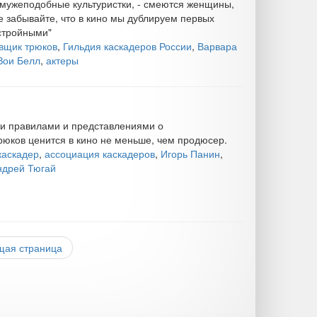
 мужеподобные культуристки, - смеются женщины,
 забывайте, что в кино мы дублируем первых
 стройными"
вщик трюков
,
Гильдия каскадеров России
,
Варвара
Зои Белл
,
актеры
ми правилами и представлениями о
юков ценится в кино не меньше, чем продюсер.
каскадер
,
ассоциация каскадеров
,
Игорь Панин
,
ндрей Тюгай
ая страница