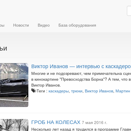
ры
Новости
Видео
База оборудования
ьи
Виктор Иванов — интервью с каскадер
Многие и не подозревают, чем примечательна сце
в кинокартине "Превосходства Борна"? А тем, что 
Виктор Иванов.
Теги :
каскадеры
,
трюки
,
Виктор Иванов
,
Мартин
ГРОБ НА КОЛЕСАХ
7 мая 2016 г.
Несколько лет назад я трудился в программе Глав