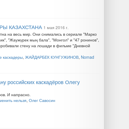
РЫ КАЗАХСТАНА
1 мая 2016 г.
тна на весь мир. Они снимались в сериале "Марко
к", "Жаужүрек мың бала", "Монгол" и "47 ронинов",
пробивали стену на лошади в фильме "Дневной
е каскадеры
,
ЖАЙДАРБЕК КУНГУЖИНОВ
,
Nomad
ну российских каскадёров Олегу
ов. И напрасно.
менить нельзя
,
Олег Савосин