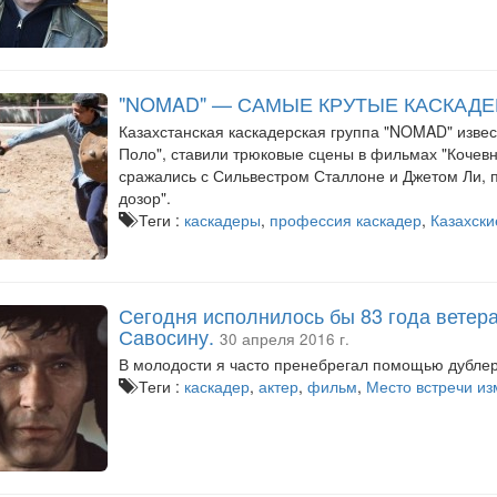
"NOMAD" — САМЫЕ КРУТЫЕ КАСКАДЕ
Казахстанская каскадерская группа "NOMAD" извес
Поло", ставили трюковые сцены в фильмах "Кочевни
сражались с Сильвестром Сталлоне и Джетом Ли, 
дозор".
Теги :
каскадеры
,
профессия каскадер
,
Казахски
Сегодня исполнилось бы 83 года ветера
Савосину.
30 апреля 2016 г.
В молодости я часто пренебрегал помощью дублер
Теги :
каскадер
,
актер
,
фильм
,
Место встречи из